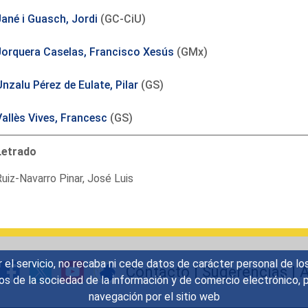
Jané i Guasch, Jordi
(GC-CiU)
Jorquera Caselas, Francisco Xesús
(GMx)
nzalu Pérez de Eulate, Pilar
(GS)
Vallès Vives, Francesc
(GS)
Letrado
uiz-Navarro Pinar, José Luis
r el servicio, no recaba ni cede datos de carácter personal de lo
Contacto
|
Sugerencias
|
A
icios de la sociedad de la información y de comercio electrónic
navegación por el sitio web