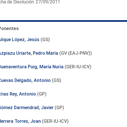
cha de Disolución: 27/09/2011
Ponentes
Alique López, Jesús
(GS)
Azpiazu Uriarte, Pedro María
(GV (EAJ-PNV))
Buenaventura Puig, María Nuria
(GER-IU-ICV)
Cuevas Delgado, Antonio
(GS)
Erias Rey, Antonio
(GP)
Gómez Darmendrail, Javier
(GP)
Herrera Torres, Joan
(GER-IU-ICV)