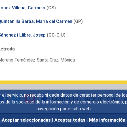
López Villena, Carmelo
(GS)
Quintanilla Barba, María del Carmen
(GP)
Sánchez i Llibre, Josep
(GC-CiU)
Letrada
Moreno Fernández-Santa Cruz, Mónica
r el servicio, no recaba ni cede datos de carácter personal de lo
Contacto
|
Sugerencias
|
A
icios de la sociedad de la información y de comercio electrónic
navegación por el sitio web
uentes
|
Aviso legal
|
Protección de datos
|
Po
Aceptar seleccionadas
|
Aceptar todas
|
Más información