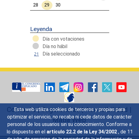
28
29
30
Calendar End
Leyenda
Día con votaciones
Día no hábil
Día seleccionado
Contacto
|
Sugerencias
|
Accesibilidad
|
Esta web utiliza cookies de terceros y propias para
optimizar el servicio, no recaba ni cede datos de carácter
Mapa Web
personal de los usuarios sin su conocimiento. Conforme a
lo dispuesto en el
artículo 22.2 de la Ley 34/2002
, de 11