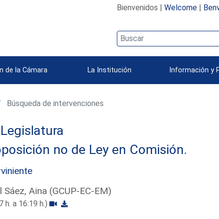
Bienvenidos |
Welcome
|
Benv
n de la Cámara
La Institución
Información y 
Búsqueda de intervenciones
 Legislatura
posición no de Ley en Comisión.
rviniente
l Sáez, Aina (GCUP-EC-EM)
7 h. a 16:19 h.)