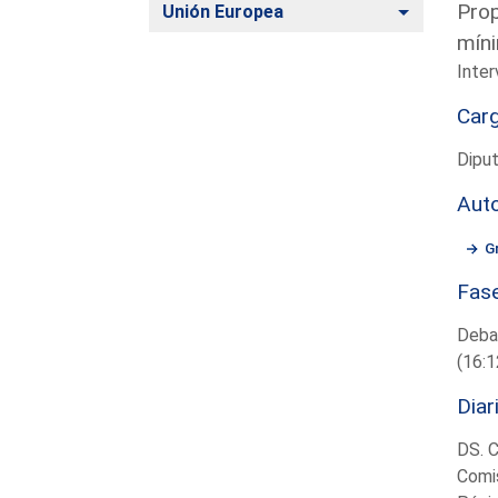
Prop
Alternar
Unión Europea
míni
Inter
Car
Diput
Aut
G
Fas
Deba
(16:1
Diar
DS. 
Comis