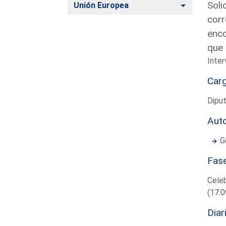
Soli
Alternar
Unión Europea
corr
enco
que 
Inter
Car
Dipu
Aut
G
Fas
Cele
(17:0
Diar