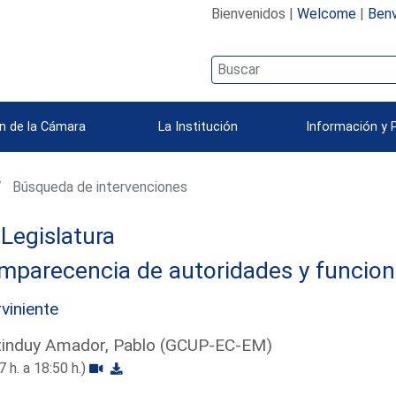
Bienvenidos |
Welcome
|
Benv
n de la Cámara
La Institución
Información y 
Búsqueda de intervenciones
 Legislatura
mparecencia de autoridades y funcion
rviniente
tinduy Amador, Pablo (GCUP-EC-EM)
7 h. a 18:50 h.)