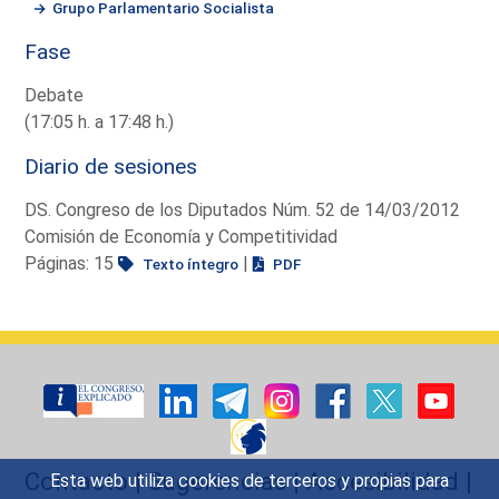
Grupo Parlamentario Socialista
Fase
Debate
(17:05 h. a 17:48 h.)
Diario de sesiones
DS. Congreso de los Diputados Núm. 52 de 14/03/2012
Comisión de Economía y Competitividad
Páginas: 15
|
Texto íntegro
PDF
Contacto
|
Sugerencias
|
Accesibilidad
|
Esta web utiliza cookies de terceros y propias para