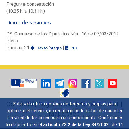
Pregunta-contestación
(10:25 h. a 10:31 h.)
Diario de sesiones
DS. Congreso de los Diputados Núm. 16 de 07/03/2012
Pleno
Páginas: 21
|
Texto íntegro
PDF
Contacto
|
Sugerencias
|
Accesibilidad
|
Esta web utiliza cookies de terceros y propias para
optimizar el servicio, no recaba ni cede datos de carácter
Mapa Web
personal de los usuarios sin su conocimiento. Conforme a
lo dispuesto en el
artículo 22.2 de la Ley 34/2002
, de 11