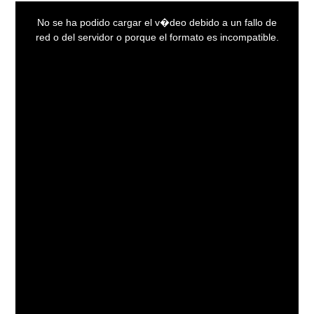
This
is
a
No se ha podido cargar el v�deo debido a un fallo de
modal
window.
red o del servidor o porque el formato es incompatible.