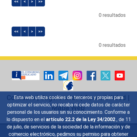
<<
<
>
>>
0 resultados
<<
<
>
>>
0 resultados
Contacto
|
Sugerencias
|
Accesibilidad
|
Esta web utiliza cookies de terceros y propias para
optimizar el servicio, no recaba ni cede datos de carácter
Mapa Web
personal de los usuarios sin su conocimiento. Conforme a
lo dispuesto en el
artículo 22.2 de la Ley 34/2002
, de 11
de julio, de servicios de la sociedad de la información y de
Preguntas Frecuentes
|
Aviso legal
|
comercio electrónico, pedimos su permiso para obtener