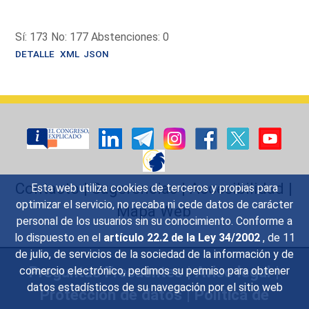
Sí: 173 No: 177 Abstenciones: 0
DETALLE
XML
JSON
Contacto
|
Sugerencias
|
Accesibilidad
|
Esta web utiliza cookies de terceros y propias para
optimizar el servicio, no recaba ni cede datos de carácter
Mapa Web
personal de los usuarios sin su conocimiento. Conforme a
lo dispuesto en el
artículo 22.2 de la Ley 34/2002
, de 11
de julio, de servicios de la sociedad de la información y de
Preguntas Frecuentes
|
Aviso legal
|
comercio electrónico, pedimos su permiso para obtener
datos estadísticos de su navegación por el sitio web
Protección de datos
|
Política de