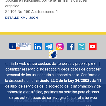
Judicial en funciones, por tener la misma carácter
orgánico.
Sí: 196 No: 150 Abstenciones: 1
DETALLE
XML
JSON
Contacto
|
Sugerencias
|
Accesibilidad
|
Esta web utiliza cookies de terceros y propias para
optimizar el servicio, no recaba ni cede datos de carácter
Mapa Web
personal de los usuarios sin su conocimiento. Conforme a
lo dispuesto en el
artículo 22.2 de la Ley 34/2002
, de 11
de julio, de servicios de la sociedad de la información y de
Preguntas Frecuentes
|
Aviso legal
|
comercio electrónico, pedimos su permiso para obtener
datos estadísticos de su navegación por el sitio web
Protección de datos
|
Política de