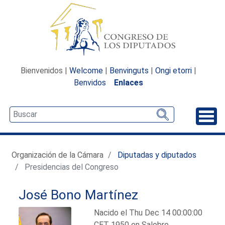
Bienvenidos |
Welcome
|
Benvinguts
|
Ongi etorri
|
Benvidos
Enlaces
Desp
Organización de la Cámara
Diputadas y diputados
Presidencias del Congreso
José Bono Martínez
Nacido el Thu Dec 14 00:00:00
CET 1950 en Salobre