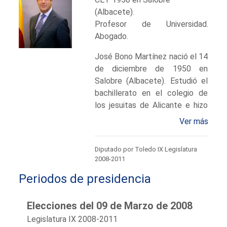
(Albacete).
Profesor de Universidad.
Abogado.
José Bono Martínez nació el 14
de diciembre de 1950 en
Salobre (Albacete). Estudió el
bachillerato en el colegio de
los jesuitas de Alicante e hizo
la carrera de Derecho en
Ver más
ICADE, licenciándose por la
Universidad de Deusto.
Diputado por Toledo IX Legislatura
Su temprana vocación política
2008-2011
le llevó a ingresar con
Periodos de presidencia
diecinueve años en el Partido
Socialista del Interior, luego
Partido Socialista Popular
Elecciones del 09 de Marzo de 2008
(PSP), que dirigía D. Enrique
Legislatura IX 2008-2011
Tierno Galván. Al terminar sus