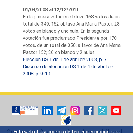
estudios ejerció la profesión de
01/04/2008 al 12/12/2011
abogado que simultaneó con la
En la primera votación obtuvo 168 votos de un
tarea docente en la facultad
total de 349; 152 obtuvo Ana María Pastor; 28
de Ciencias Políticas de la
votos en blanco y uno nulo. En la segunda
Universidad Complutense y con
votación fue proclamado Presidente por 170
su militancia política. Intervino
votos, de un total de 350; a favor de Ana María
como letrado de la acusación
Pastor 152; 26 en blanco y 2 nulos.
particular en el juicio por los
Elección DS 1 de 1 de abril de 2008, p. 7.
asesinatos de los abogados de
Discurso de alocución DS 1 de 1 de abril de
Atocha (1977), y defendió a
2008, p. 9-10.
opositores al régimen
franquista, a trabajadores
represaliados por su actividad
sindical y a militares de la
clandestina Unión Militar
Democrática.
Tras las primeras elecciones
democráticas de junio del año
Contacto
|
Sugerencias
|
Accesibilidad
|
Esta web utiliza cookies de terceros y propias para