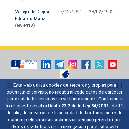
Vallejo de Olejua,
27/12/1991
28/02/1992
Eduardo María
(GV-PNV)
Contacto
|
Sugerencias
|
Accesibilidad
|
Esta web utiliza cookies de terceros y propias para
optimizar el servicio, no recaba ni cede datos de carácter
Mapa Web
personal de los usuarios sin su conocimiento. Conforme a
lo dispuesto en el
artículo 22.2 de la Ley 34/2002
, de 11
de julio, de servicios de la sociedad de la información y de
Preguntas Frecuentes
|
Aviso legal
|
comercio electrónico, pedimos su permiso para obtener
datos estadísticos de su navegación por el sitio web