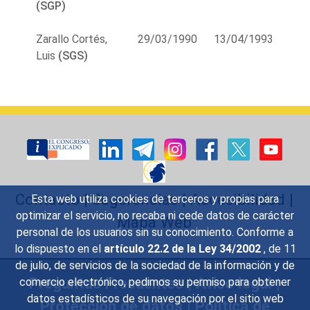
(SGP)
Zarallo Cortés,
29/03/1990
13/04/1993
Luis
(SGS)
Contacto
|
Sugerencias
|
Accesibilidad
|
Esta web utiliza cookies de terceros y propias para
optimizar el servicio, no recaba ni cede datos de carácter
Mapa Web
personal de los usuarios sin su conocimiento. Conforme a
lo dispuesto en el
artículo 22.2 de la Ley 34/2002
, de 11
de julio, de servicios de la sociedad de la información y de
Preguntas Frecuentes
|
Aviso legal
|
comercio electrónico, pedimos su permiso para obtener
datos estadísticos de su navegación por el sitio web
Protección de datos
|
Política de