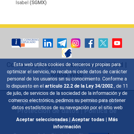
Isabel
(SGMX)
Contacto
|
Sugerencias
|
Accesibilidad
|
Esta web utiliza cookies de terceros y propias para
optimizar el servicio, no recaba ni cede datos de carácter
Mapa Web
personal de los usuarios sin su conocimiento. Conforme a
lo dispuesto en el
artículo 22.2 de la Ley 34/2002
, de 11
de julio, de servicios de la sociedad de la información y de
Preguntas Frecuentes
|
Aviso legal
|
comercio electrónico, pedimos su permiso para obtener
datos estadísticos de su navegación por el sitio web
Protección de datos
|
Política de
Cookies
Aceptar seleccionadas
|
Aceptar todas
|
Más
información