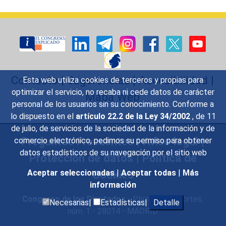
Contacto
|
Sugerencias
|
Accesibilidad
|
Esta web utiliza cookies de terceros y propias para
optimizar el servicio, no recaba ni cede datos de carácter
Mapa Web
personal de los usuarios sin su conocimiento. Conforme a
lo dispuesto en el
artículo 22.2 de la Ley 34/2002
, de 11
de julio, de servicios de la sociedad de la información y de
Preguntas Frecuentes
|
Aviso legal
|
comercio electrónico, pedimos su permiso para obtener
datos estadísticos de su navegación por el sitio web
Protección de datos
|
Política de
Cookies
Aceptar seleccionadas
|
Aceptar todas
|
Más
información
Congreso de los Diputados
- Plaza de las Cortes,
Necesarias|
Estadísticas|
Detalle
núm. 1 - 28014 - MADRID