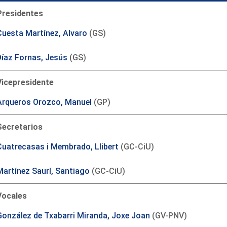
Presidentes
Cuesta Martínez, Alvaro
(GS)
Díaz Fornas, Jesús
(GS)
Vicepresidente
Arqueros Orozco, Manuel
(GP)
Secretarios
Cuatrecasas i Membrado, Llibert
(GC-CiU)
Martínez Saurí, Santiago
(GC-CiU)
Vocales
González de Txabarri Miranda, Joxe Joan
(GV-PNV)