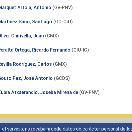
Marquet Artola, Antonio
(GV-PNV)
Martínez Saurí, Santiago
(GC-CiU)
liver Chirivella, Juan
(GMX)
Peralta Ortega, Ricardo Fernando
(GIU-IC)
Revilla Rodríguez, Carlos
(GMX)
Souto Paz, José Antonio
(GCDS)
Zubía Atxaerandio, Joseba Mirena de
(GV-PNV)
r el servicio, no recaba ni cede datos de carácter personal de lo