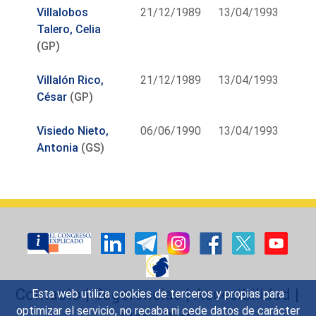
Villalobos
21/12/1989
13/04/1993
Talero, Celia
(GP)
Villalón Rico,
21/12/1989
13/04/1993
César
(GP)
Visiedo Nieto,
06/06/1990
13/04/1993
Antonia
(GS)
Contacto
|
Sugerencias
|
Accesibilidad
|
Esta web utiliza cookies de terceros y propias para
optimizar el servicio, no recaba ni cede datos de carácter