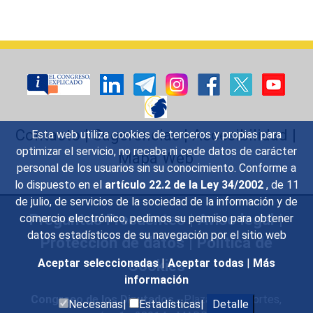
Contacto
|
Sugerencias
|
Accesibilidad
|
Esta web utiliza cookies de terceros y propias para
optimizar el servicio, no recaba ni cede datos de carácter
Mapa Web
personal de los usuarios sin su conocimiento. Conforme a
lo dispuesto en el
artículo 22.2 de la Ley 34/2002
, de 11
de julio, de servicios de la sociedad de la información y de
Preguntas Frecuentes
|
Aviso legal
|
comercio electrónico, pedimos su permiso para obtener
datos estadísticos de su navegación por el sitio web
Protección de datos
|
Política de
Cookies
Aceptar seleccionadas
|
Aceptar todas
|
Más
información
Congreso de los Diputados
- Plaza de las Cortes,
Necesarias|
Estadísticas|
Detalle