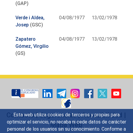
(GAP)
Verde i Aldea,
04/08/1977
13/02/1978
Josep
(GSC)
Zapatero
04/08/1977
13/02/1978
Gómez, Virgilio
(GS)
Contacto
|
Sugerencias
|
Accesibilidad
|
Esta web utiliza cookies de terceros y propias para
optimizar el servicio, no recaba ni cede datos de carácter
Mapa Web
personal de los usuarios sin su conocimiento. Conforme a