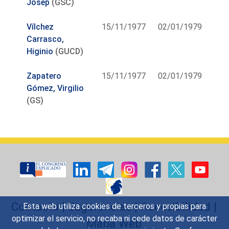
Josep
(GSC)
Vílchez
15/11/1977
02/01/1979
Carrasco,
Higinio
(GUCD)
Zapatero
15/11/1977
02/01/1979
Gómez, Virgilio
(GS)
Contacto
|
Sugerencias
|
Accesibilidad
|
Esta web utiliza cookies de terceros y propias para
optimizar el servicio, no recaba ni cede datos de carácter
Mapa Web