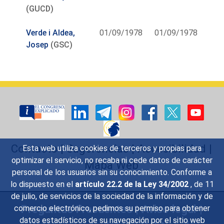
(GUCD)
Verde i Aldea,
01/09/1978
01/09/1978
Josep
(GSC)
Contacto
|
Sugerencias
|
Accesibilidad
|
Esta web utiliza cookies de terceros y propias para
optimizar el servicio, no recaba ni cede datos de carácter
Mapa Web
personal de los usuarios sin su conocimiento. Conforme a
lo dispuesto en el
artículo 22.2 de la Ley 34/2002
, de 11
de julio, de servicios de la sociedad de la información y de
Preguntas Frecuentes
|
Aviso legal
|
comercio electrónico, pedimos su permiso para obtener
datos estadísticos de su navegación por el sitio web