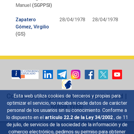
Manuel
(SGPPSI)
Zapatero
28/04/1978
28/04/1978
Gómez, Virgilio
(GS)
Contacto
|
Sugerencias
|
Accesibilidad
|
Esta web utiliza cookies de terceros y propias para
optimizar el servicio, no recaba ni cede datos de carácter
Mapa Web
personal de los usuarios sin su conocimiento. Conforme a
lo dispuesto en el
artículo 22.2 de la Ley 34/2002
, de 11
de julio, de servicios de la sociedad de la información y de
Preguntas Frecuentes
|
Aviso legal
|
comercio electrónico, pedimos su permiso para obtener