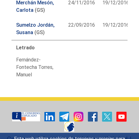
Merchán Mesón,
24/11/2016
19/12/2016
Carlota
(GS)
Sumelzo Jordán,
22/09/2016
19/12/2016
Susana
(GS)
Letrado
Fernández-
Fontecha Torres,
Manuel
Contacto
|
Sugerencias
|
Accesibilidad
|
Esta web utiliza cookies de terceros y propias para