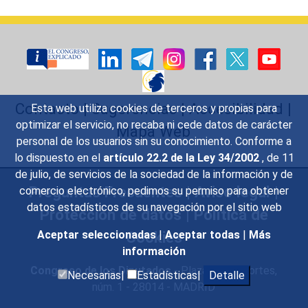
Contacto
|
Sugerencias
|
Accesibilidad
|
Esta web utiliza cookies de terceros y propias para
optimizar el servicio, no recaba ni cede datos de carácter
Mapa Web
personal de los usuarios sin su conocimiento. Conforme a
lo dispuesto en el
artículo 22.2 de la Ley 34/2002
, de 11
de julio, de servicios de la sociedad de la información y de
Preguntas Frecuentes
|
Aviso legal
|
comercio electrónico, pedimos su permiso para obtener
datos estadísticos de su navegación por el sitio web
Protección de datos
|
Política de
Cookies
Aceptar seleccionadas
|
Aceptar todas
|
Más
información
Congreso de los Diputados
- Plaza de las Cortes,
Necesarias|
Estadísticas|
Detalle
núm. 1 - 28014 - MADRID