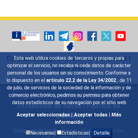
Contacto
|
Sugerencias
|
Accesibilidad
|
Esta web utiliza cookies de terceros y propias para
optimizar el servicio, no recaba ni cede datos de carácter
Mapa Web
personal de los usuarios sin su conocimiento. Conforme a
lo dispuesto en el
artículo 22.2 de la Ley 34/2002
, de 11
de julio, de servicios de la sociedad de la información y de
Preguntas Frecuentes
|
Aviso legal
|
comercio electrónico, pedimos su permiso para obtener
datos estadísticos de su navegación por el sitio web
Protección de datos
|
Política de
Cookies
Aceptar seleccionadas
|
Aceptar todas
|
Más
información
Congreso de los Diputados
- Plaza de las Cortes,
Necesarias|
Estadísticas|
Detalle