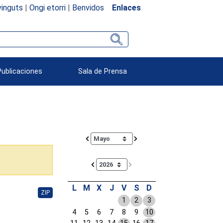
inguts
|
Ongi etorri
|
Benvidos
Enlaces
Publicaciones
Sala de Prensa
Calendar io de actividades. Doce Legislatura
L
M
X
J
V
S
D
ZIP
1
2
3
4
5
6
7
8
9
10