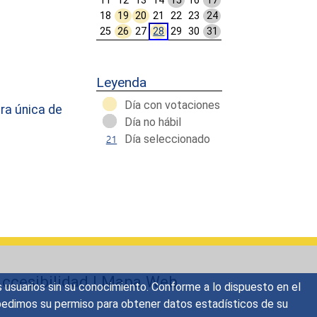
11
12
13
14
15
16
17
18
19
20
21
22
23
24
25
26
27
28
29
30
31
.
Calendar End
Leyenda
Día con votaciones
ra única de
Día no hábil
Día seleccionado
ccesibilidad
|
Mapa Web
s usuarios sin su conocimiento. Conforme a lo dispuesto en el
o, pedimos su permiso para obtener datos estadísticos de su