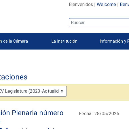
Bienvenidos |
Welcome
|
Benv
n de la Cámara
La Institución
Información y 
taciones
ión Plenaria número
Fecha : 28/05/2026
3