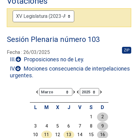
Votaciones
Sesión Plenaria número 103
ZIP
Fecha : 26/03/2025
III.
Proposiciones no de Ley.
IV.
Mociones consecuencia de interpelaciones
urgentes.
Calendar io de actividades. Doce Legislatura
L
M
X
J
V
S
D
1
2
3
4
5
6
7
8
9
10
11
12
13
14
15
16