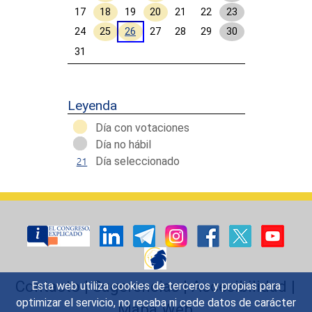
17
18
19
20
21
22
23
24
25
26
27
28
29
30
31
Calendar End
Leyenda
Día con votaciones
Día no hábil
Día seleccionado
Contacto
|
Sugerencias
|
Accesibilidad
|
Esta web utiliza cookies de terceros y propias para
optimizar el servicio, no recaba ni cede datos de carácter
Mapa Web