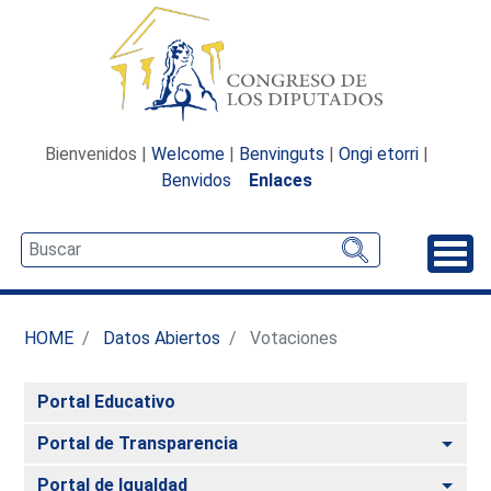
Bienvenidos |
Welcome
|
Benvinguts
|
Ongi etorri
|
Benvidos
Enlaces
Desp
HOME
Datos Abiertos
Votaciones
Portal Educativo
Alte
Portal de Transparencia
Alte
Portal de Igualdad