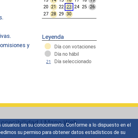
13
14
15
16
17
18
19
20
21
22
23
24
25
26
27
28
29
30
s.
Calendar End
ivas.
Leyenda
comisiones y
Día con votaciones
Día no hábil
Día seleccionado
ccesibilidad
|
Mapa Web
s usuarios sin su conocimiento. Conforme a lo dispuesto en el
o, pedimos su permiso para obtener datos estadísticos de su