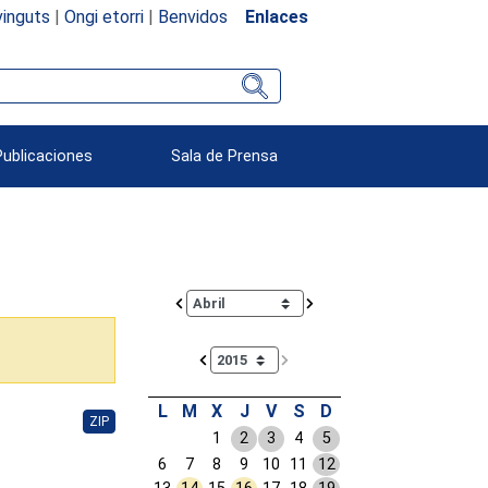
inguts
|
Ongi etorri
|
Benvidos
Enlaces
Publicaciones
Sala de Prensa
Calendar io de actividades. Doce Legislatura
L
M
X
J
V
S
D
ZIP
1
2
3
4
5
6
7
8
9
10
11
12