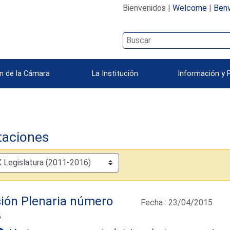
Bienvenidos |
Welcome
|
Benv
n de la Cámara
La Institución
Información y 
taciones
ión Plenaria número
Fecha : 23/04/2015
8