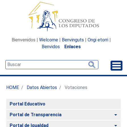
Bienvenidos |
Welcome
|
Benvinguts
|
Ongi etorri
|
Benvidos
Enlaces
Desp
HOME
Datos Abiertos
Votaciones
Portal Educativo
Alte
Portal de Transparencia
Alte
Portal de Igualdad