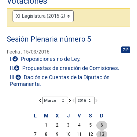
Votaciones
Sesión Plenaria número 5
ZIP
Fecha : 15/03/2016
I.
Proposiciones no de Ley.
II.
Propuestas de creación de Comisiones.
III.
Dación de Cuentas de la Diputación
Permanente.
Calendar io de actividades. Doce Legislatura
L
M
X
J
V
S
D
1
2
3
4
5
6
7
8
9
10
11
12
13