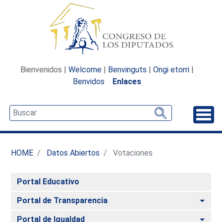
Bienvenidos |
Welcome
|
Benvinguts
|
Ongi etorri
|
Benvidos
Enlaces
Desp
HOME
Datos Abiertos
Votaciones
Portal Educativo
Alte
Portal de Transparencia
Alte
Portal de Igualdad