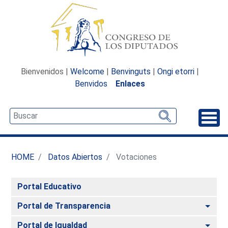
Bienvenidos |
Welcome
|
Benvinguts
|
Ongi etorri
|
Benvidos
Enlaces
Desp
HOME
Datos Abiertos
Votaciones
Portal Educativo
Alte
Portal de Transparencia
Alte
Portal de Igualdad