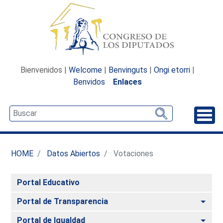
Bienvenidos |
Welcome
|
Benvinguts
|
Ongi etorri
|
Benvidos
Enlaces
Desp
HOME
Datos Abiertos
Votaciones
Portal Educativo
Alte
Portal de Transparencia
Alte
Portal de Igualdad