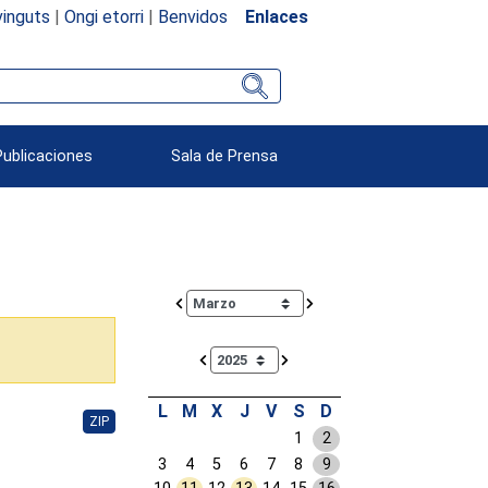
inguts
|
Ongi etorri
|
Benvidos
Enlaces
Publicaciones
Sala de Prensa
Calendar io de actividades. Doce Legislatura
L
M
X
J
V
S
D
ZIP
1
2
3
4
5
6
7
8
9