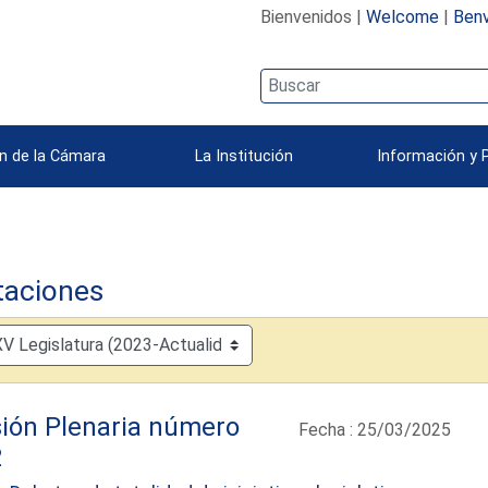
Bienvenidos |
Welcome
|
Benv
n de la Cámara
La Institución
Información y 
taciones
ión Plenaria número
Fecha : 25/03/2025
2