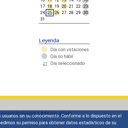
10
11
12
13
14
15
16
17
18
19
20
21
22
23
24
25
26
27
28
29
30
31
Calendar End
Leyenda
Día con votaciones
Día no hábil
Día seleccionado
ccesibilidad
|
Mapa Web
s usuarios sin su conocimiento. Conforme a lo dispuesto en el
o, pedimos su permiso para obtener datos estadísticos de su