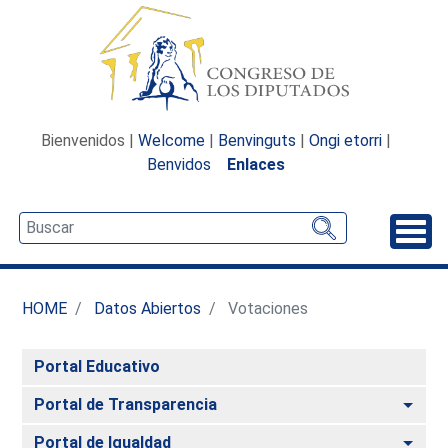
Bienvenidos |
Welcome
|
Benvinguts
|
Ongi etorri
|
Benvidos
Enlaces
Desp
HOME
Datos Abiertos
Votaciones
Portal Educativo
Alte
Portal de Transparencia
Alte
Portal de Igualdad