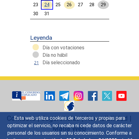
23
24
25
26
27
28
29
30
31
Calendar End
Leyenda
Día con votaciones
Día no hábil
Día seleccionado
Contacto
|
Sugerencias
|
Accesibilidad
|
Esta web utiliza cookies de terceros y propias para
optimizar el servicio, no recaba ni cede datos de carácter
Mapa Web
personal de los usuarios sin su conocimiento. Conforme a