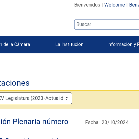
Bienvenidos |
Welcome
|
Benv
n de la Cámara
La Institución
Información y 
taciones
ión Plenaria número
Fecha : 23/10/2024