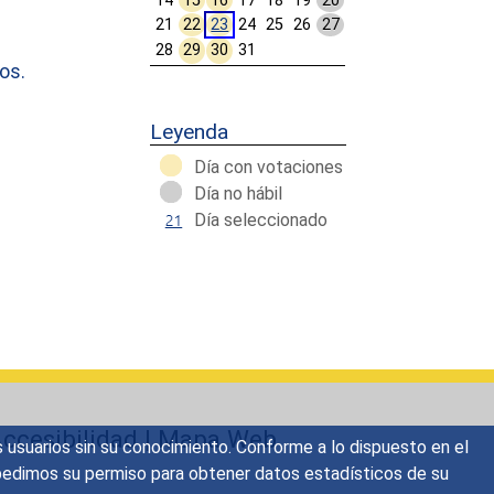
14
15
16
17
18
19
20
21
22
23
24
25
26
27
28
29
30
31
os.
Calendar End
Leyenda
Día con votaciones
Día no hábil
Día seleccionado
ccesibilidad
|
Mapa Web
s usuarios sin su conocimiento. Conforme a lo dispuesto en el
o, pedimos su permiso para obtener datos estadísticos de su