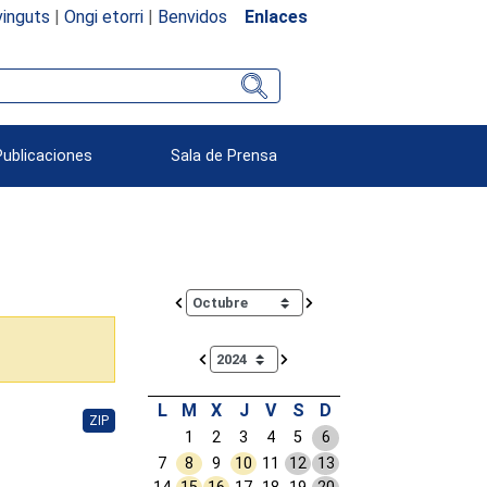
inguts
|
Ongi etorri
|
Benvidos
Enlaces
Publicaciones
Sala de Prensa
Calendar io de actividades. Doce Legislatura
L
M
X
J
V
S
D
ZIP
1
2
3
4
5
6
7
8
9
10
11
12
13