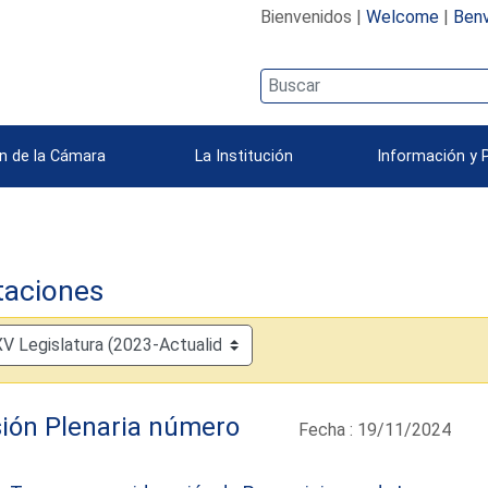
Bienvenidos |
Welcome
|
Benv
n de la Cámara
La Institución
Información y 
taciones
ión Plenaria número
Fecha : 19/11/2024