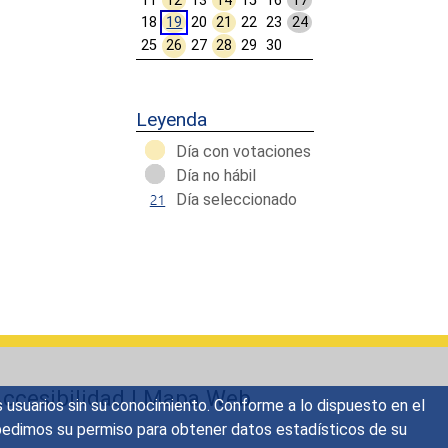
11
12
13
14
15
16
17
18
19
20
21
22
23
24
25
26
27
28
29
30
Calendar End
Leyenda
Día con votaciones
Día no hábil
Día seleccionado
ccesibilidad
|
Mapa Web
s usuarios sin su conocimiento. Conforme a lo dispuesto en el
o, pedimos su permiso para obtener datos estadísticos de su