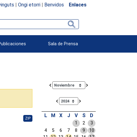
inguts
|
Ongi etorri
|
Benvidos
Enlaces
Publicaciones
Sala de Prensa
Calendar io de actividades. Doce Legislatura
L
M
X
J
V
S
D
ZIP
1
2
3
4
5
6
7
8
9
10