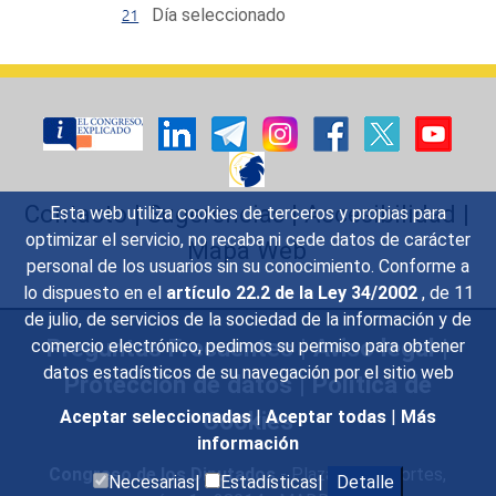
Día seleccionado
Contacto
|
Sugerencias
|
Accesibilidad
|
Esta web utiliza cookies de terceros y propias para
optimizar el servicio, no recaba ni cede datos de carácter
Mapa Web
personal de los usuarios sin su conocimiento. Conforme a
lo dispuesto en el
artículo 22.2 de la Ley 34/2002
, de 11
de julio, de servicios de la sociedad de la información y de
Preguntas Frecuentes
|
Aviso legal
|
comercio electrónico, pedimos su permiso para obtener
datos estadísticos de su navegación por el sitio web
Protección de datos
|
Política de
Cookies
Aceptar seleccionadas
|
Aceptar todas
|
Más
información
Congreso de los Diputados
- Plaza de las Cortes,
Necesarias|
Estadísticas|
Detalle