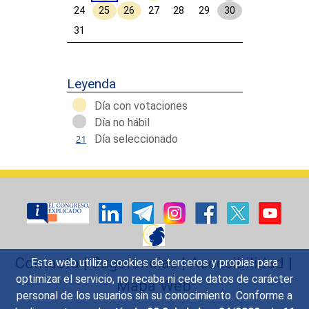
24
25
26
27
28
29
30
31
Calendar End
Leyenda
Día con votaciones
Día no hábil
Día seleccionado
Contacto
|
Sugerencias
|
Accesibilidad
|
Esta web utiliza cookies de terceros y propias para
optimizar el servicio, no recaba ni cede datos de carácter
Mapa Web
personal de los usuarios sin su conocimiento. Conforme a