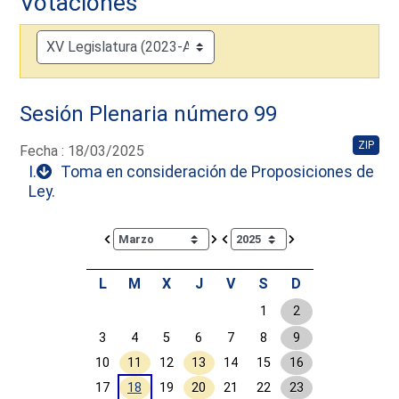
Votaciones
Sesión Plenaria número 99
ZIP
Fecha : 18/03/2025
I.
Toma en consideración de Proposiciones de
Ley.
Calendar io de actividades. Doce Legislatura
L
M
X
J
V
S
D
1
2
3
4
5
6
7
8
9
10
11
12
13
14
15
16
17
18
19
20
21
22
23