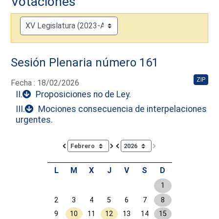
Votaciones
Sesión Plenaria número 161
ZIP
Fecha : 18/02/2026
II.
Proposiciones no de Ley.
III.
Mociones consecuencia de interpelaciones
urgentes.
Calendar io de actividades. Doce Legislatura
L
M
X
J
V
S
D
1
2
3
4
5
6
7
8
9
10
11
12
13
14
15