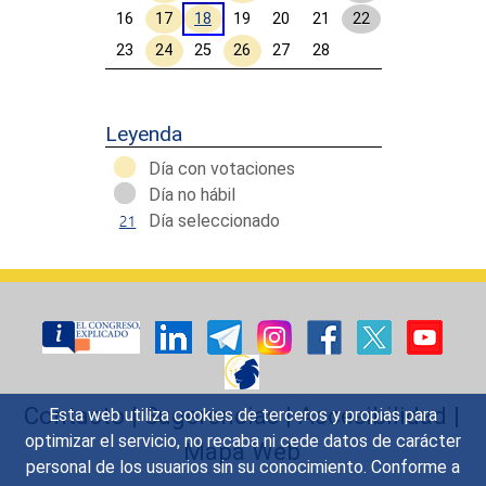
16
17
18
19
20
21
22
23
24
25
26
27
28
Calendar End
Leyenda
Día con votaciones
Día no hábil
Día seleccionado
Contacto
|
Sugerencias
|
Accesibilidad
|
Esta web utiliza cookies de terceros y propias para
optimizar el servicio, no recaba ni cede datos de carácter
Mapa Web
personal de los usuarios sin su conocimiento. Conforme a