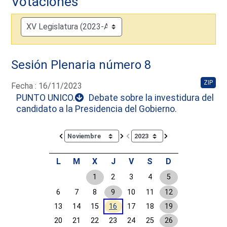
Votaciones
Sesión Plenaria número 8
ZIP
Fecha : 16/11/2023
PUNTO UNICO.
Debate sobre la investidura del
candidato a la Presidencia del Gobierno.
Calendar io de actividades. Doce Legislatura
L
M
X
J
V
S
D
1
2
3
4
5
6
7
8
9
10
11
12
13
14
15
16
17
18
19
20
21
22
23
24
25
26