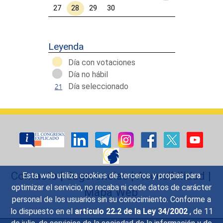
27
28
29
30
Calendar End
Leyenda
Día con votaciones
Día no hábil
Día seleccionado
Contacto
|
Sugerencias
|
Accesibilidad
|
Esta web utiliza cookies de terceros y propias para
optimizar el servicio, no recaba ni cede datos de carácter
Mapa Web
personal de los usuarios sin su conocimiento. Conforme a
lo dispuesto en el
artículo 22.2 de la Ley 34/2002
, de 11