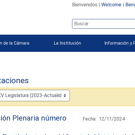
Bienvenidos |
Welcome
|
Benv
n de la Cámara
La Institución
Información y 
taciones
ión Plenaria número
Fecha : 12/11/2024