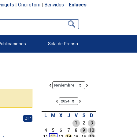
inguts
|
Ongi etorri
|
Benvidos
Enlaces
Publicaciones
Sala de Prensa
Calendar io de actividades. Doce Legislatura
L
M
X
J
V
S
D
ZIP
1
2
3
4
5
6
7
8
9
10