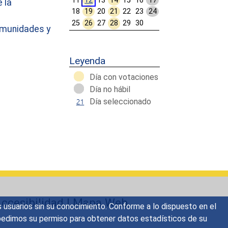
11
12
13
14
15
16
17
 la
18
19
20
21
22
23
24
25
26
27
28
29
30
omunidades y
Calendar End
Leyenda
Día con votaciones
Día no hábil
Día seleccionado
ccesibilidad
|
Mapa Web
s usuarios sin su conocimiento. Conforme a lo dispuesto en el
o, pedimos su permiso para obtener datos estadísticos de su