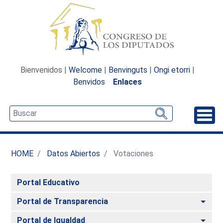
Bienvenidos |
Welcome
|
Benvinguts
|
Ongi etorri
|
Benvidos
Enlaces
Desp
HOME
Datos Abiertos
Votaciones
Portal Educativo
Alte
Portal de Transparencia
Alte
Portal de Igualdad