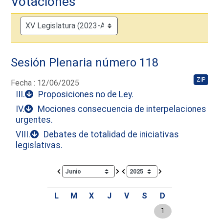
Votaciones
Sesión Plenaria número 118
ZIP
Fecha : 12/06/2025
III.
Proposiciones no de Ley.
IV.
Mociones consecuencia de interpelaciones
urgentes.
VIII.
Debates de totalidad de iniciativas
legislativas.
Calendar io de actividades. Doce Legislatura
L
M
X
J
V
S
D
1