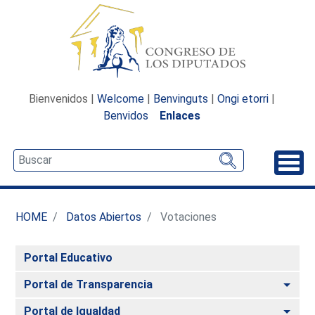
Bienvenidos |
Welcome
|
Benvinguts
|
Ongi etorri
|
Benvidos
Enlaces
Desp
HOME
Datos Abiertos
Votaciones
Portal Educativo
Alte
Portal de Transparencia
Alte
Portal de Igualdad