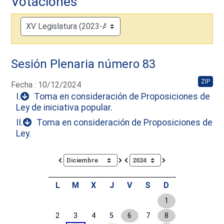
Votaciones
Sesión Plenaria número 83
ZIP
Fecha : 10/12/2024
I.
Toma en consideración de Proposiciones de
Ley de iniciativa popular.
II.
Toma en consideración de Proposiciones de
Ley.
Calendar io de actividades. Doce Legislatura
L
M
X
J
V
S
D
1
2
3
4
5
6
7
8