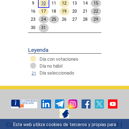
9
10
11
12
13
14
15
16
17
18
19
20
21
22
23
24
25
26
27
28
29
30
31
Calendar End
Leyenda
Día con votaciones
Día no hábil
Día seleccionado
Contacto
|
Sugerencias
|
Accesibilidad
|
Esta web utiliza cookies de terceros y propias para