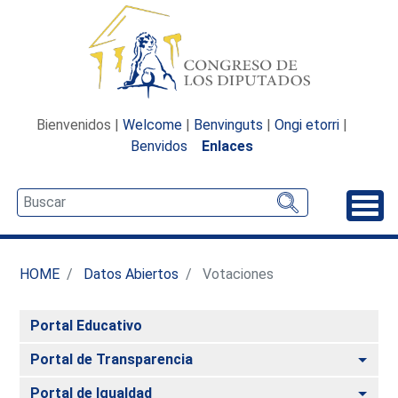
Bienvenidos |
Welcome
|
Benvinguts
|
Ongi etorri
|
Benvidos
Enlaces
Desp
HOME
Datos Abiertos
Votaciones
Portal Educativo
Alte
Portal de Transparencia
Alte
Portal de Igualdad