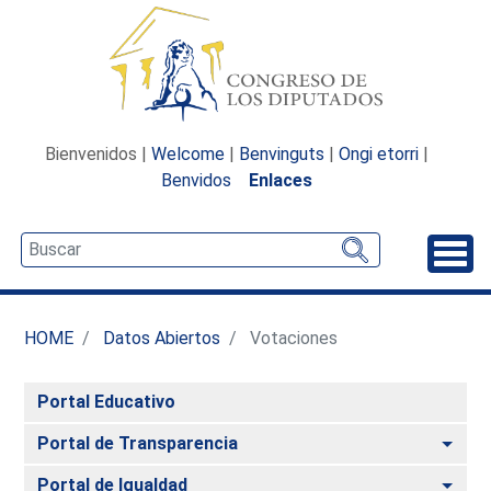
Bienvenidos |
Welcome
|
Benvinguts
|
Ongi etorri
|
Benvidos
Enlaces
Desp
HOME
Datos Abiertos
Votaciones
Portal Educativo
Alte
Portal de Transparencia
Alte
Portal de Igualdad