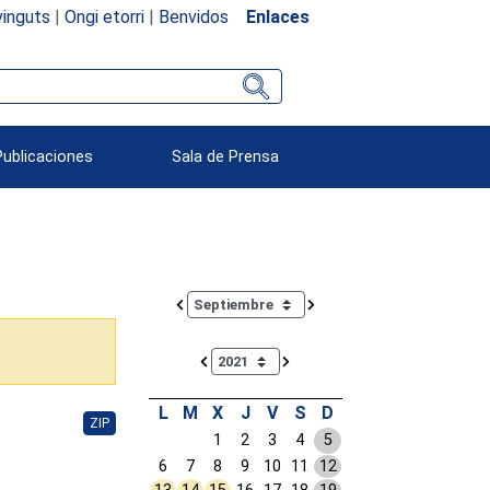
inguts
|
Ongi etorri
|
Benvidos
Enlaces
Publicaciones
Sala de Prensa
Calendar io de actividades. Doce Legislatura
L
M
X
J
V
S
D
ZIP
1
2
3
4
5
6
7
8
9
10
11
12