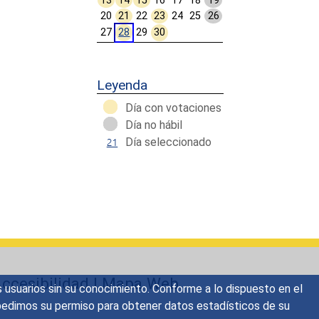
13
14
15
16
17
18
19
20
21
22
23
24
25
26
27
28
29
30
Calendar End
Leyenda
Día con votaciones
Día no hábil
Día seleccionado
ccesibilidad
|
Mapa Web
s usuarios sin su conocimiento. Conforme a lo dispuesto en el
o, pedimos su permiso para obtener datos estadísticos de su