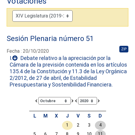
Votaciones
Sesión Plenaria número 51
ZIP
Fecha : 20/10/2020
I.
Debate relativo a la apreciación por la
Cámara de la previsión contenida en los artículos
135.4 de la Constitución y 11.3 de la Ley Orgánica
2/2012, de 27 de abril, de Estabilidad
Presupuestaria y Sostenibilidad Financiera.
Calendar io de actividades. Doce Legislatura
L
M
X
J
V
S
D
1
2
3
4
5
6
7
8
9
10
11