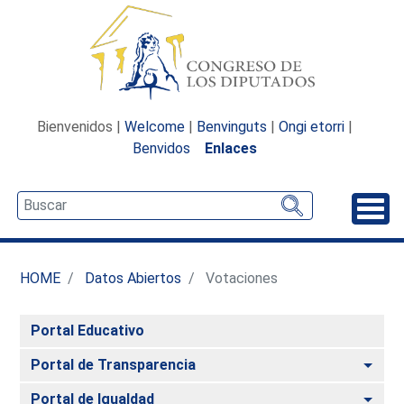
Bienvenidos |
Welcome
|
Benvinguts
|
Ongi etorri
|
Benvidos
Enlaces
Desp
HOME
Datos Abiertos
Votaciones
Portal Educativo
Alte
Portal de Transparencia
Alte
Portal de Igualdad