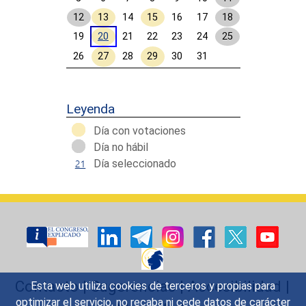
12
13
14
15
16
17
18
19
20
21
22
23
24
25
26
27
28
29
30
31
Calendar End
Leyenda
Día con votaciones
Día no hábil
Día seleccionado
Contacto
|
Sugerencias
|
Accesibilidad
|
Esta web utiliza cookies de terceros y propias para
optimizar el servicio, no recaba ni cede datos de carácter